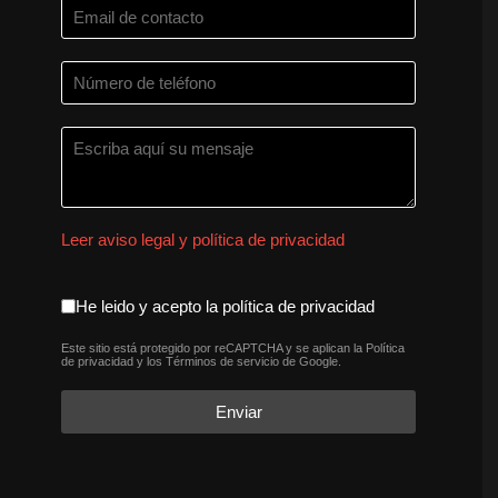
Leer aviso legal y política de privacidad
aceptacion política de privaci
He leido y acepto la política de privacidad
Este sitio está protegido por reCAPTCHA y se aplican la
Política
reCAPTCHA
*
de privacidad
y los
Términos de servicio
de Google.
Enviar