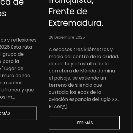
nca de
Frente de
os
Extremadura.
28 Diciembre 2025
os y reflexiones
2026 Esta ruta
A escasos tres kilómetros y
el grupo de
medio del centro de la ciudad,
 para la
donde hoy el asfalto de la
 "Lugar de
carretera de Mérida domina
l muro donde
el paisaje, se extiende un
dos muchos
terreno de silencio que
llafranca y que
custodia los ecos de la
los im…
aviación española del siglo XX.
El Aer…
R MÁS
LEER MÁS