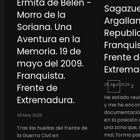
Ermita de Belén -
Sagazue
Morro de la
Argallan
Soriana. Una
Republi
Aventura en la
Franquis
Memoria. 19 de
Frente 
mayo del 2009.
Extrema
Franquista.
25 Abril 2025
Frente de
1
2
He estado rev
Extremadura.
y me he encon
documentació
28 May 2025
en la posición
una zona que, 
Tras las huellas del frente de
mal, forma pa
la Guerra Civil en