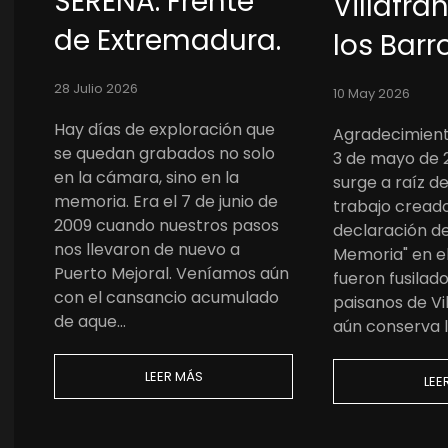
SERENA. Frente
Villafra
de Extremadura.
los Barr
28 Julio 2026
10 May 2026
Hay días de exploración que
Agradecimient
se quedan grabados no solo
3 de mayo de 
en la cámara, sino en la
surge a raíz d
memoria. Era el 7 de junio de
trabajo creado
2009 cuando nuestros pasos
declaración de
nos llevaron de nuevo a
Memoria" en e
Puerto Mejoral. Veníamos aún
fueron fusila
con el cansancio acumulado
paisanos de Vi
de aque…
aún conserva 
LEER MÁS
LEE