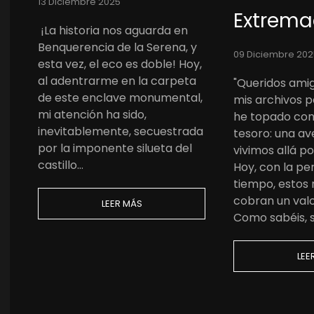
13 Diciembre 2025
Extrema
¡La historia nos aguarda en
Benquerencia de la Serena, y
09 Diciembre 202
esta vez, el eco es doble! Hoy,
al adentrarme en la carpeta
"Queridos amig
de este enclave monumental,
mis archivos 
mi atención ha sido,
he topado con
inevitablemente, secuestrada
tesoro: una a
por la imponente silueta del
vivimos allá p
castillo…
Hoy, con la pe
tiempo, estos
cobran un valo
LEER MÁS
Como sabéis, 
LEE