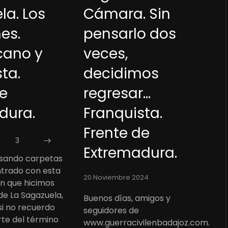
Cámara. Sin
la. Los
pensarlo dos
es.
veces,
cano y
decidimos
ta.
regresar...
de
Franquista.
dura.
Frente de
3
Extremadura.
isando carpetas
trado con esta
20 Noviembre 2024
n que hicimos
 de La Sagazuela,
Buenos días, amigos y
si no recuerdo
seguidores de
rte del término
www.guerracivilenbadajoz.com.