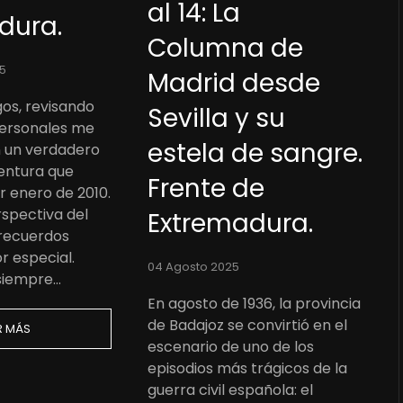
al 14: La
dura.
Columna de
5
Madrid desde
os, revisando
Sevilla y su
personales me
estela de sangre.
 un verdadero
ventura que
Frente de
or enero de 2010.
rspectiva del
Extremadura.
 recuerdos
r especial.
04 Agosto 2025
siempre…
En agosto de 1936, la provincia
de Badajoz se convirtió en el
R MÁS
escenario de uno de los
episodios más trágicos de la
guerra civil española: el