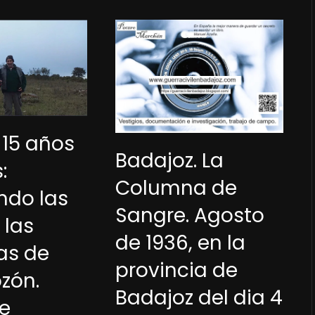
 15 años
Badajoz. La
:
Columna de
ndo las
Sangre. Agosto
 las
de 1936, en la
as de
provincia de
zón.
Badajoz del dia 4
de