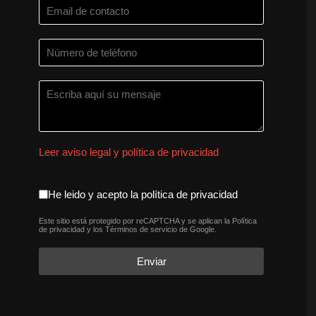
Leer aviso legal y política de privacidad
aceptacion política de privaci
He leido y acepto la política de privacidad
Este sitio está protegido por reCAPTCHA y se aplican la
Política
reCAPTCHA
*
de privacidad
y los
Términos de servicio
de Google.
Enviar