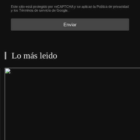
Este sitio está protegido por reCAPTCHA y se aplican la
Política de privacidad
reCAPTCHA
*
y los
Términos de servicio
de Google.
Enviar
Lo más leido