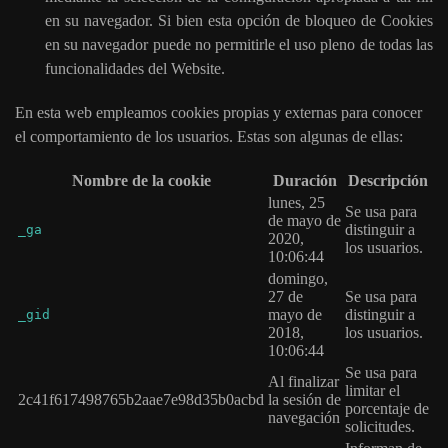
en su navegador. Si bien esta opción de bloqueo de Cookies
en su navegador puede no permitirle el uso pleno de todas las
funcionalidades del Website.
En esta web empleamos cookies propias y externas para conocer
el comportamiento de los usuarios. Estas son algunas de ellas:
Nombre de la cookie
Duración
Descripción
lunes, 25
Se usa para
de mayo de
distinguir a
_ga
2020,
los usuarios.
10:06:44
domingo,
27 de
Se usa para
mayo de
distinguir a
_gid
2018,
los usuarios.
10:06:44
Se usa para
Al finalizar
limitar el
2c41f617498765b2aae7e98d35b0acbd
la sesión de
porcentaje de
navegación
solicitudes.