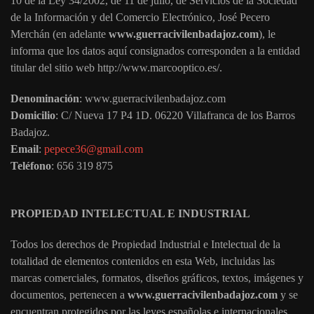
10 de la Ley 34/2002, de 11 de julio, de Servicios de la Sociedad
de la Información y del Comercio Electrónico, José Pecero
Merchán (en adelante
www.guerracivilenbadajoz.com
), le
informa que los datos aquí consignados corresponden a la entidad
titular del sitio web http://www.marcooptico.es/.
Denominación
: www.guerracivilenbadajoz.com
Domicilio
: C/ Nueva 17 P4 1D. 06220 Villafranca de los Barros
Badajoz.
Email
:
pepece36@gmail.com
Teléfono
: 656 319 875
PROPIEDAD INTELECTUAL E INDUSTRIAL
Todos los derechos de Propiedad Industrial e Intelectual de la
totalidad de elementos contenidos en esta Web, incluidas las
marcas comerciales, formatos, diseños gráficos, textos, imágenes y
documentos, pertenecen a
www.guerracivilenbadajoz.com
y se
encuentran protegidos por las leyes españolas e internacionales