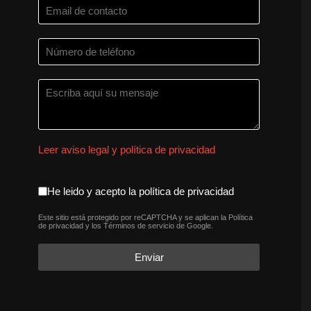
Leer aviso legal y política de privacidad
aceptacion política de privaci
He leido y acepto la política de privacidad
Este sitio está protegido por reCAPTCHA y se aplican la
Política
reCAPTCHA
*
de privacidad
y los
Términos de servicio
de Google.
Enviar