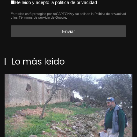
aceptacion política de privacida
He leido y acepto la política de privacidad
Este sitio está protegido por reCAPTCHA y se aplican la
Política de privacidad
reCAPTCHA
*
y los
Términos de servicio
de Google.
Enviar
Lo más leido