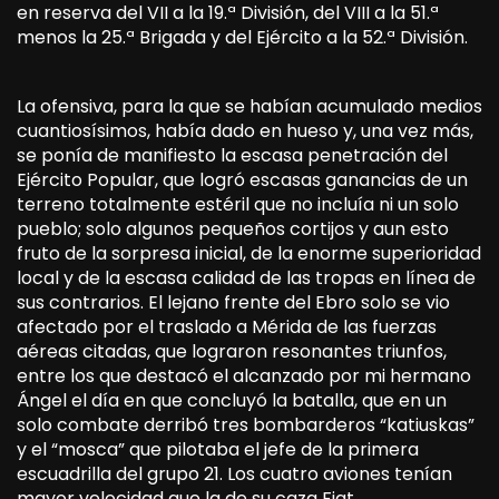
en reserva del VII a la 19.ª División, del VIII a la 51.ª
menos la 25.ª Brigada y del Ejército a la 52.ª División.
La ofensiva, para la que se habían acumulado medios
cuantiosísimos, había dado en hueso y, una vez más,
se ponía de manifiesto la escasa penetración del
Ejército Popular, que logró escasas ganancias de un
terreno totalmente estéril que no incluía ni un solo
pueblo; solo algunos pequeños cortijos y aun esto
fruto de la sorpresa inicial, de la enorme superioridad
local y de la escasa calidad de las tropas en línea de
sus contrarios. El lejano frente del Ebro solo se vio
afectado por el traslado a Mérida de las fuerzas
aéreas citadas, que lograron resonantes triunfos,
entre los que destacó el alcanzado por mi hermano
Ángel el día en que concluyó la batalla, que en un
solo combate derribó tres bombarderos “katiuskas”
y el “mosca” que pilotaba el jefe de la primera
escuadrilla del grupo 21. Los cuatro aviones tenían
mayor velocidad que la de su caza Fiat.