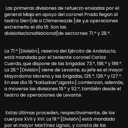
Las primeras divisiones de refuerzo enviadas por el
general Miaja en apoyo del coronel Prada llegan al
teatro Sierr[de a Chimenea;de [de y,e operaciones
extremeño el día 16 Son las
divisioNacionalNacional[de sectornes 71.ª y 28.ª.
La 71.ª [División], reserva del Ejército de Andalucía,
está mandada por el teniente coronel Carlos
Cuerda, que dispone de las brigadas 73.ª, 198.ª y 199.ª.
La 28.ª [División] viene de Levante, su jefe es el mayor
Mayordomo Moreno y las brigadas, 125.ª, 126.ª y 127.ª.
En ese día 16 “katiuskas”,agosto] comienzan, además,
a moverse las divisiones 19.ª y 52.ª, también desde el
teatro de operaciones de Levante.
Estas últimas proceden, respectivamente, de los
cuerpos XVII y XVI. La 19.ª [División] está mandada
por el mayor Martínez Lignac, y consta de las