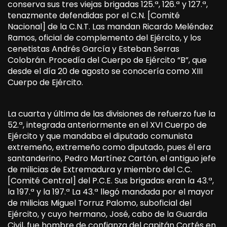
conserva sus tres viejas brigadas 125.ª, 126.ª y 127.ª,
tenazmente defendidas por el C.N. [Comité
Nacional] de la C.N.T. Las mandan Ricardo Meléndez
Ramos, oficial de complemento del Ejército, y los
cenetistas Andrés García y Esteban Serras
Colobrán. Procedía del Cuerpo de Ejército “B”, que
desde el día 20 de agosto se conocería como XIII
Cuerpo de Ejército.
La cuarta y última de las divisiones de refuerzo fue la
52.ª, integrada anteriormente en el XVI Cuerpo de
Ejército y que mandaba el diputado comunista
extremeño, extremeño como diputado, pues él era
santanderino, Pedro Martínez Cartón, el antiguo jefe
de milicias de Extremadura y miembro del C.C.
[Comité Central] del P.C.E. Sus brigadas eran la 43.ª,
la 197.ª y la 197.ª La 43.ª llegó mandada por el mayor
de milicias Miguel Torruz Palomo, suboficial del
Ejército, y cuyo hermano, José, cabo de la Guardia
Civil, fue hombre de confianza del capitán Cortés en