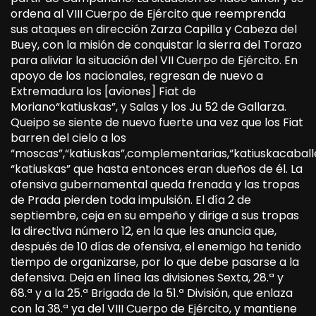
ordena al VIII Cuerpo de Ejército que reemprenda
sus ataques en dirección Zarza Capilla y Cabeza del
Buey, con la misión de conquistar la sierra del Torazo
para aliviar la situación del VII Cuerpo de Ejército. En
apoyo de los nacionales, regresan de nuevo a
Extremadura los [aviones] Fiat de
Moriano“katiuskas”, y Salas y los Ju 52 de Gallarza.
Queipo se siente de nuevo fuerte una vez que los Fiat
barren del cielo a los
“moscas”,“katiuskas”,complementarias,“katiuskacaballe
“katiuskas” que hasta entonces eran dueños de él. La
ofensiva gubernamental queda frenada y las tropas
de Prada pierden toda impulsión. El día 2 de
septiembre, ceja en su empeño y dirige a sus tropas
la directiva número 12, en la que les anuncia que,
después de 10 días de ofensiva, el enemigo ha tenido
tiempo de organizarse, por lo que debe pasarse a la
defensiva. Deja en línea las divisiones Sexta, 28.ª y
68.ª y a la 25.ª Brigada de la 51.ª División, que enlaza
con la 38.ª ya del VIII Cuerpo de Ejército, y mantiene