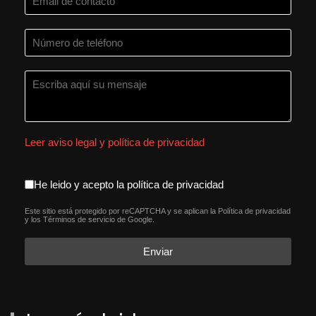
Leer aviso legal y política de privacidad
aceptacion política de privacida
He leido y acepto la política de privacidad
Este sitio está protegido por reCAPTCHA y se aplican la
Política de privacidad
reCAPTCHA
*
y los
Términos de servicio
de Google.
Enviar