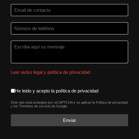
Leer aviso legal y política de privacidad
aceptacion política de privacida
He leido y acepto la política de privacidad
Este sitio está protegido por reCAPTCHA y se aplican la
Política de privacidad
reCAPTCHA
*
y los
Términos de servicio
de Google.
Enviar