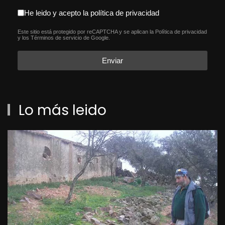
aceptacion política de privacida
He leido y acepto la política de privacidad
Este sitio está protegido por reCAPTCHA y se aplican la
Política de privacidad
reCAPTCHA
*
y los
Términos de servicio
de Google.
Enviar
Lo más leido