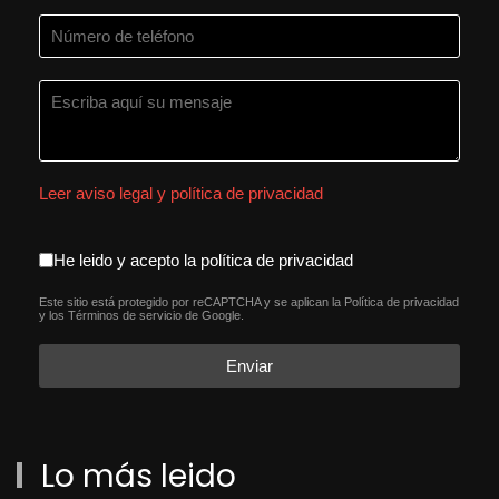
Leer aviso legal y política de privacidad
aceptacion política de privacida
He leido y acepto la política de privacidad
Este sitio está protegido por reCAPTCHA y se aplican la
Política de privacidad
reCAPTCHA
*
y los
Términos de servicio
de Google.
Enviar
Lo más leido