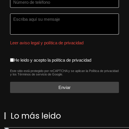
Leer aviso legal y política de privacidad
aceptacion política de privacida
He leido y acepto la política de privacidad
Este sitio está protegido por reCAPTCHA y se aplican la
Política de privacidad
reCAPTCHA
*
y los
Términos de servicio
de Google.
Enviar
Lo más leido