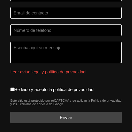
Leer aviso legal y política de privacidad
aceptacion política de privacida
He leido y acepto la política de privacidad
Este sitio está protegido por reCAPTCHA y se aplican la
Política de privacidad
reCAPTCHA
*
y los
Términos de servicio
de Google.
Enviar