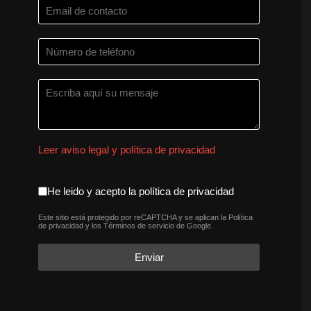
Leer aviso legal y política de privacidad
aceptacion política de privaci
He leido y acepto la política de privacidad
Este sitio está protegido por reCAPTCHA y se aplican la
Política
reCAPTCHA
*
de privacidad
y los
Términos de servicio
de Google.
Enviar