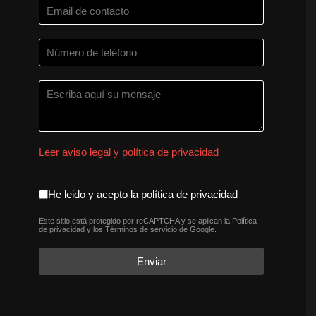
Leer aviso legal y política de privacidad
aceptacion política de privaci
He leido y acepto la política de privacidad
Este sitio está protegido por reCAPTCHA y se aplican la
Política
reCAPTCHA
*
de privacidad
y los
Términos de servicio
de Google.
Enviar