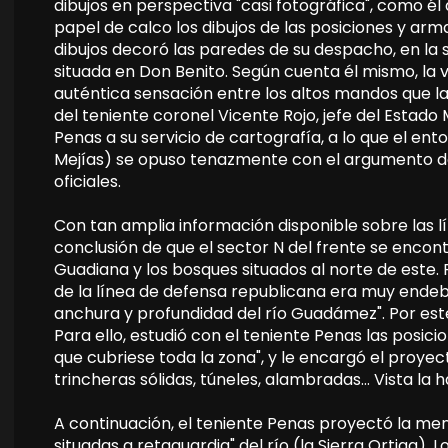
dibujos en perspectiva "casi fotográfica", como él 
papel de calco los dibujos de las posiciones y a
dibujos decoró las paredes de su despacho, en la 
situada en Don Benito. Según cuenta él mismo, la
auténtica sensación entre los altos mandos que la 
del teniente coronel Vicente Rojo, jefe del Estado
Penas a su servicio de cartografía, a lo que el ent
Mejías) se opuso tenazmente con el argumento de 
oficiales.
Con tan amplia información disponible sobre las lí
conclusión de que el sector N del frente se encon
Guadiana y los bosques situados al norte de este. 
de la línea de defensa republicana era muy endebl
anchura y profundidad del río Guadámez". Por este 
Para ello, estudió con el teniente Penas las posic
que cubriese toda la zona", y le encargó el proyec
trincheras sólidas, túneles, alambradas… Vista la h
A continuación, el teniente Penas proyectó la men
situadas a retaguardia" del río (la Sierra Ortiga).