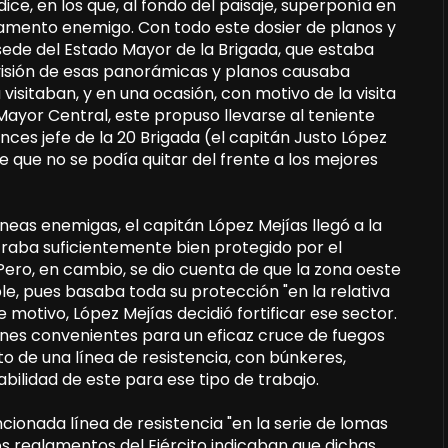
dice, en los que, al fondo del paisaje, superponía en
rmamento enemigo. Con todo este dosier de planos y
sede del Estado Mayor de la Brigada, que estaba
 visión de esas panorámicas y planos causaba
visitaban, y en una ocasión, con motivo de la visita
 Mayor Central, este propuso llevarse al teniente
onces jefe de la 20 Brigada (el capitán Justo López
que no se podía quitar del frente a los mejores
neas enemigas, el capitán López Mejías llegó a la
traba suficientemente bien protegido por el
Pero, en cambio, se dio cuenta de que la zona oeste
e, pues basaba toda su protección "en la relativa
motivo, López Mejías decidió fortificar ese sector.
iones convenientes para un eficaz cruce de fuegos
to de una línea de resistencia, con búnkeres,
abilidad de este para ese tipo de trabajo.
cionada línea de resistencia "en la serie de lomas
 Los reglamentos del Ejército indicaban que dichas