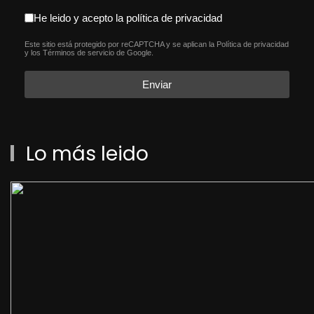
aceptacion política de privacida
He leido y acepto la política de privacidad
Este sitio está protegido por reCAPTCHA y se aplican la
Política de privacidad
reCAPTCHA
*
y los
Términos de servicio
de Google.
Enviar
Lo más leido