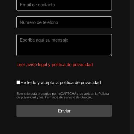
Leer aviso legal y política de privacidad
aceptacion política de privaci
He leido y acepto la política de privacidad
Este sitio está protegido por reCAPTCHA y se aplican la
Política
reCAPTCHA
*
de privacidad
y los
Términos de servicio
de Google.
Enviar