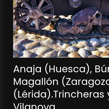
Anaja (Huesca), Bún
Magallón (Zaragoza
(Lérida).Trincheras
Vilanova .