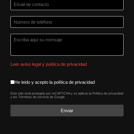
Leer aviso legal y política de privacidad
aceptacion política de privacida
He leido y acepto la política de privacidad
Este sitio está protegido por reCAPTCHA y se aplican la
Política de privacidad
reCAPTCHA
*
y los
Términos de servicio
de Google.
Enviar